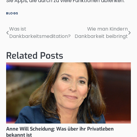
Sie Apps, die durch zu viele Funktionen ablenken.
BLOGS
Was ist
Wie man Kindern
Post
Dankbarkeitsmeditation?
Dankbarkeit beibringt
navigation
Related Posts
Anne Will Scheidung: Was über ihr Privatleben
bekannt ist