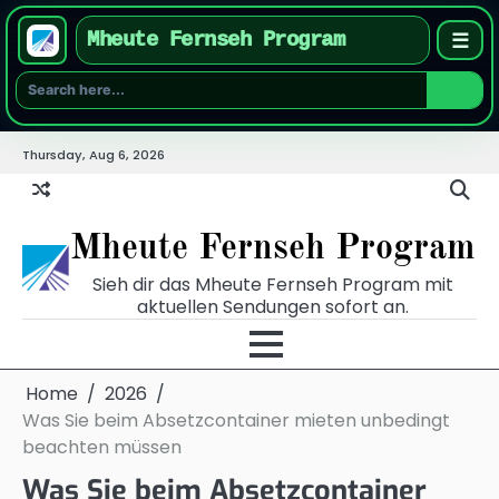
Mheute Fernseh Program
☰
Skip
Thursday, Aug 6, 2026
to
content
Mheute Fernseh Program
Sieh dir das Mheute Fernseh Program mit
aktuellen Sendungen sofort an.
Home
2026
Was Sie beim Absetzcontainer mieten unbedingt
beachten müssen
Was Sie beim Absetzcontainer